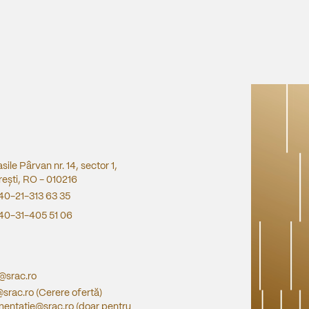
asile Pârvan nr. 14, sector 1,
ești, RO - 010216
40-21-313 63 35
40-31-405 51 06
e@srac.ro
@srac.ro
(Cerere ofertă)
entatie@srac.ro
(doar pentru