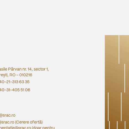
asile Pârvan nr. 14, sector 1,
ești, RO - 010216
40-21-313 63 35
40-31-405 51 06
e@srac.ro
@srac.ro
(Cerere ofertă)
entatie@srac.ro
(doar pentru