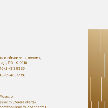
asile Pârvan nr. 14, sector 1,
ești, RO - 010216
40-21-313 63 35
40-31-405 51 06
e@srac.ro
@srac.ro
(Cerere ofertă)
entatie@srac.ro
(doar pentru