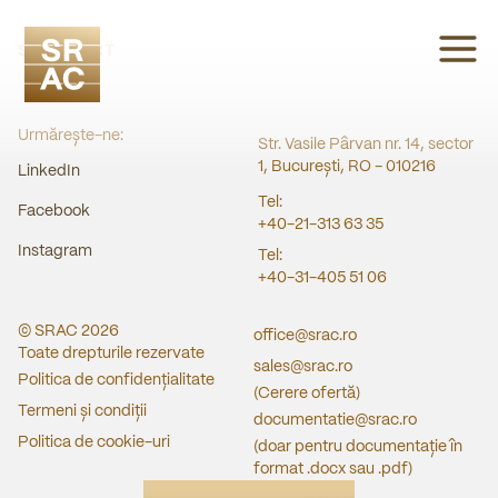
SRAC CERT
Urmărește-ne:
Str. Vasile Pârvan nr. 14, sector
1, București, RO - 010216
LinkedIn
Tel:
Facebook
+40-21-313 63 35
Instagram
Tel:
+40-31-405 51 06
© SRAC
2026
office@srac.ro
Toate drepturile rezervate
sales@srac.ro
Politica de confidențialitate
(Cerere ofertă)
Termeni și condiții
documentatie@srac.ro
Politica de cookie-uri
(doar pentru documentație în
format .docx sau .pdf)