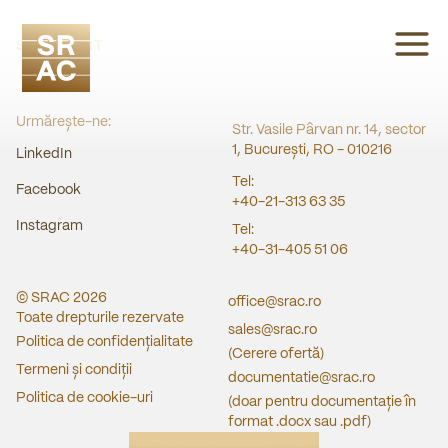
SRAC CERT
Urmărește-ne:
Str. Vasile Pârvan nr. 14, sector
1, București, RO - 010216
LinkedIn
Tel:
Facebook
+40-21-313 63 35
Instagram
Tel:
+40-31-405 51 06
© SRAC
2026
office@srac.ro
Toate drepturile rezervate
sales@srac.ro
Politica de confidențialitate
(Cerere ofertă)
Termeni și condiții
documentatie@srac.ro
Politica de cookie-uri
(doar pentru documentație în
format .docx sau .pdf)