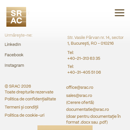
SRAC CERT
Urmărește-ne:
Str. Vasile Pârvan nr. 14, sector
1, București, RO - 010216
LinkedIn
Tel:
Facebook
+40-21-313 63 35
Instagram
Tel:
+40-31-405 51 06
© SRAC
2026
office@srac.ro
Toate drepturile rezervate
sales@srac.ro
Politica de confidențialitate
(Cerere ofertă)
Termeni și condiții
documentatie@srac.ro
Politica de cookie-uri
(doar pentru documentație în
format .docx sau .pdf)