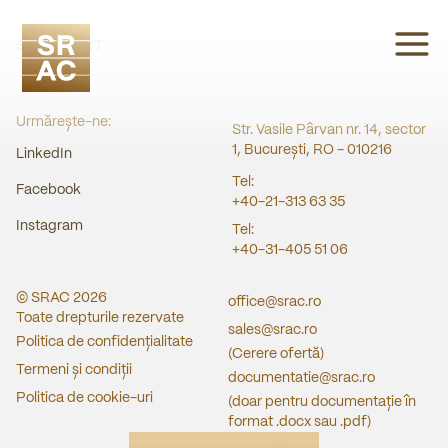
SRAC CERT
Urmărește-ne:
Str. Vasile Pârvan nr. 14, sector
1, București, RO - 010216
LinkedIn
Tel:
Facebook
+40-21-313 63 35
Instagram
Tel:
+40-31-405 51 06
© SRAC
2026
office@srac.ro
Toate drepturile rezervate
sales@srac.ro
Politica de confidențialitate
(Cerere ofertă)
Termeni și condiții
documentatie@srac.ro
Politica de cookie-uri
(doar pentru documentație în
format .docx sau .pdf)