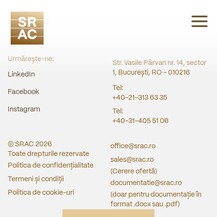
SRAC CERT
Urmărește-ne:
Str. Vasile Pârvan nr. 14, sector
1, București, RO - 010216
LinkedIn
Tel:
Facebook
+40-21-313 63 35
Instagram
Tel:
+40-31-405 51 06
© SRAC
2026
office@srac.ro
Toate drepturile rezervate
sales@srac.ro
Politica de confidențialitate
(Cerere ofertă)
Termeni și condiții
documentatie@srac.ro
Politica de cookie-uri
(doar pentru documentație în
format .docx sau .pdf)