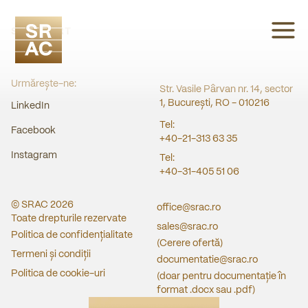
SRAC CERT
Urmărește-ne:
Str. Vasile Pârvan nr. 14, sector
1, București, RO - 010216
LinkedIn
Tel:
Facebook
+40-21-313 63 35
Instagram
Tel:
+40-31-405 51 06
© SRAC
2026
office@srac.ro
Toate drepturile rezervate
sales@srac.ro
Politica de confidențialitate
(Cerere ofertă)
Termeni și condiții
documentatie@srac.ro
Politica de cookie-uri
(doar pentru documentație în
format .docx sau .pdf)