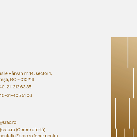
asile Pârvan nr. 14, sector 1,
ești, RO - 010216
40-21-313 63 35
40-31-405 51 06
e@srac.ro
@srac.ro
(Cerere ofertă)
entatie@srac.ro
(doar pentru