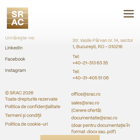
SRAC CERT
Urmărește-ne:
Str. Vasile Pârvan nr. 14, sector
1, București, RO - 010216
LinkedIn
Tel:
Facebook
+40-21-313 63 35
Instagram
Tel:
+40-31-405 51 06
© SRAC
2026
office@srac.ro
Toate drepturile rezervate
sales@srac.ro
Politica de confidențialitate
(Cerere ofertă)
Termeni și condiții
documentatie@srac.ro
Politica de cookie-uri
(doar pentru documentație în
format .docx sau .pdf)