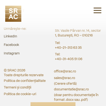
SRAC CERT
Urmărește-ne:
Str. Vasile Pârvan nr. 14, sector
1, București, RO - 010216
LinkedIn
Tel:
Facebook
+40-21-313 63 35
Instagram
Tel:
+40-31-405 51 06
© SRAC
2026
office@srac.ro
Toate drepturile rezervate
sales@srac.ro
Politica de confidențialitate
(Cerere ofertă)
Termeni și condiții
documentatie@srac.ro
Politica de cookie-uri
(doar pentru documentație în
format .docx sau .pdf)