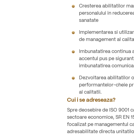
Cresterea abilitatilor ma
personalului in reducerea
sanatate
Implementarea si utilizar
de management al calitati
Imbunatatirea continua a 
accentul pus pe siguranta
imbunatatirea comunicarii
Dezvoltarea abilitatilor
performantelor-cheie pr
al calitatii.
Cui i se adreseaza?
Spre deosebire de ISO 9001 c
sectoare economice, SR EN 15
focalizat pe managementul calit
adresabilitate directa unitatil