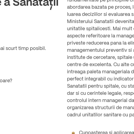
e a Sănătății
fundamentate pe principiile c
abordarea bazata pe proces, l
luarea deciziilor si evaluarea s
Ministerului Sanatatii devenit
unitatile spitalicesti. Mai mul
aspecte referitoare la managem
priveste reducerea pana la eli
mai scurt timp posibil.
managementului preventiv si ad
institute de cercetare, spitale
centre de excelenta. Cu alte 
intreaga paleta manageriala d
perfect integrabil cu indicator
toare?
Sanatatii pentru spitale, cu st
dar si cu cerintele legale, res
controlul intern managerial dar
organizarea structurii de mana
cadrul unitatilor sanitare cu pa
Cunoasterea si aplicarea