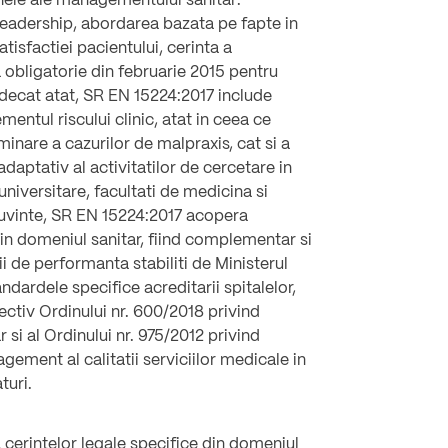
heie ale managementului sanitar:
eadership, abordarea bazata pe fapte in
atisfactiei pacientului, cerinta a
a obligatorie din februarie 2015 pentru
t decat atat, SR EN 15224:2017 include
entul riscului clinic, atat in ceea ce
minare a cazurilor de malpraxis, cat si a
aptativ al activitatilor de cercetare in
 universitare, facultati de medicina si
cuvinte, SR EN 15224:2017 acopera
in domeniul sanitar, fiind complementar si
ii de performanta stabiliti de Ministerul
andardele specifice acreditarii spitalelor,
pectiv Ordinului nr. 600/2018 privind
 si al Ordinului nr. 975/2012 privind
gement al calitatii serviciilor medicale in
turi.
 cerintelor legale specifice din domeniul