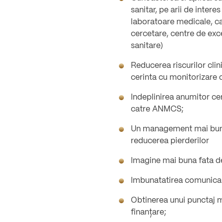
sanitar, pe arii de intere
laboratoare medicale, ca
cercetare, centre de exce
sanitare)
Reducerea riscurilor clin
cerinta cu monitorizare 
Indeplinirea anumitor cer
catre ANMCS;
Un management mai bun a 
reducerea pierderilor
Imagine mai buna fata d
Imbunatatirea comunicarii
Obtinerea unui punctaj m
finanțare;