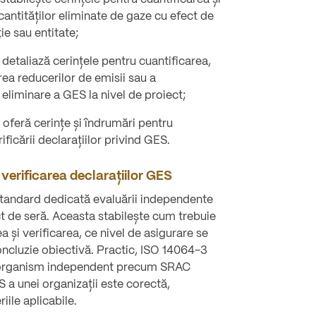
 cantităților eliminate de gaze cu efect de
ie sau entitate;
detaliază cerințele pentru cuantificarea,
rea reducerilor de emisii sau a
 eliminare a GES la nivel de proiect;
oferă cerințe și îndrumări pentru
rificării declarațiilor privind GES.
 verificarea declarațiilor GES
standard dedicată evaluării independente
ct de seră. Aceasta stabilește cum trebuie
ea și verificarea, ce nivel de asigurare se
oncluzie obiectivă. Practic, ISO 14064-3
n organism independent precum SRAC
 a unei organizații este corectă,
iile aplicabile.