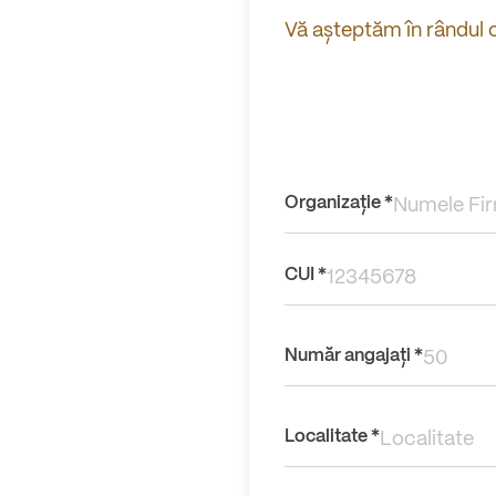
Vă așteptăm în rândul c
Organizație *
CUI *
Număr angajați *
Localitate *