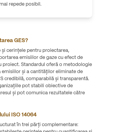
 mai repede posibil.
rtarea GES?
 și cerințele pentru proiectarea,
portarea emisiilor de gaze cu efect de
au proiect. Standardul oferă o metodologie
emisiilor și a cantităților eliminate de
S credibilă, comparabilă și transparentă.
anizațiile pot stabili obiective de
resul și pot comunica rezultatele către
dului ISO 14064
ucturat în trei părți complementare:
stabilește cerințele pentru cuantificarea și