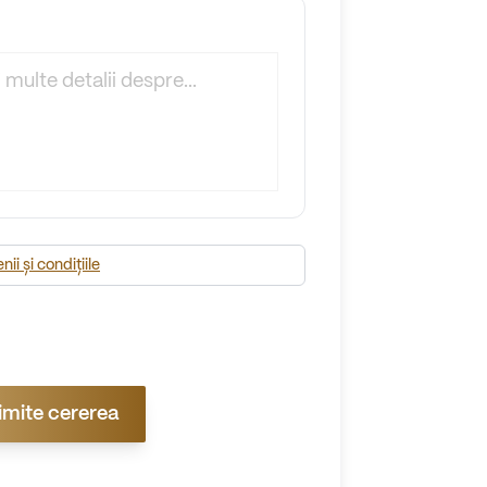
ii și condițiile
imite cererea