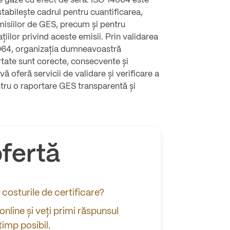
de gaze cu efect de seră. ISO 14064 este
stabilește cadrul pentru cuantificarea,
misiilor de GES, precum și pentru
țiilor privind aceste emisii. Prin validarea
4064, organizația dumneavoastră
tate sunt corecte, consecvente și
 oferă servicii de validare și verificare a
ntru o raportare GES transparentă și
fertă
t costurile de certificare?
nline și veți primi răspunsul
timp posibil.