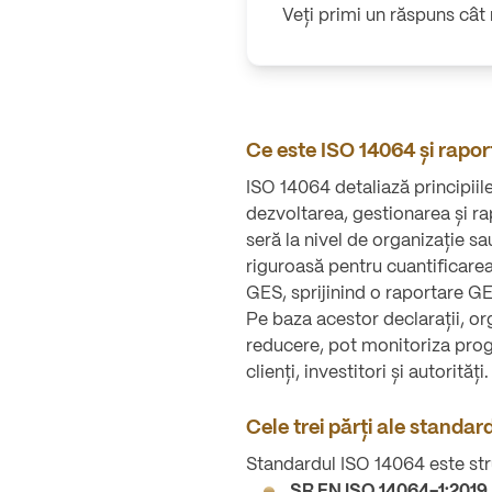
Veți primi un răspuns cât
Ce este ISO 14064 și rapo
ISO 14064 detaliază principiile
dezvoltarea, gestionarea și ra
seră la nivel de organizație s
riguroasă pentru cuantificarea 
GES, sprijinind o raportare GE
Pe baza acestor declarații, org
reducere, pot monitoriza prog
clienți, investitori și autorități.
Cele trei părți ale standar
Standardul ISO 14064 este str
SR EN ISO 14064-1:2019