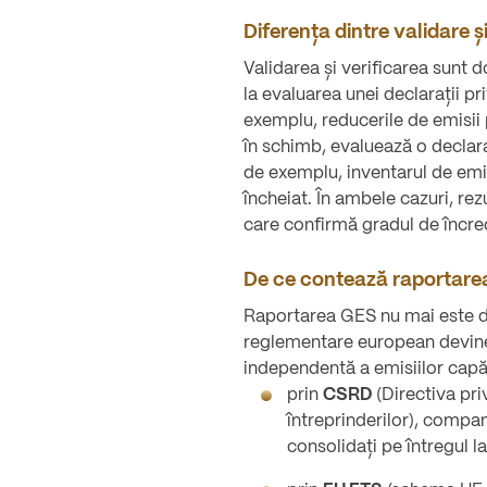
Diferența dintre validare și
Validarea și verificarea sunt d
la evaluarea unei declarații pr
exemplu, reducerile de emisii 
în schimb, evaluează o declaraț
de exemplu, inventarul de emis
încheiat. În ambele cazuri, re
care confirmă gradul de încred
De ce contează raportarea 
Raportarea GES nu mai este d
reglementare european devine 
independentă a emisiilor capăt
prin
CSRD
(Directiva pri
întreprinderilor), compan
consolidați pe întregul la