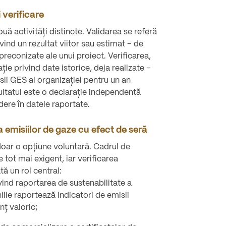
 verificare
ouă activități distincte. Validarea se referă
ivind un rezultat viitor sau estimat – de
preconizate ale unui proiect. Verificarea,
ie privind date istorice, deja realizate –
ii GES al organizației pentru un an
zultatul este o declarație independentă
ere în datele raportate.
emisiilor de gaze cu efect de seră
oar o opțiune voluntară. Cadrul de
tot mai exigent, iar verificarea
ă un rol central:
vind raportarea de sustenabilitate a
iile raportează indicatori de emisii
nț valoric;