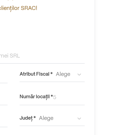
lienților SRAC!
Alege
Atribut Fiscal *
Număr locații *
Alege
Județ *