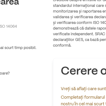
carea
credibile despre emisiile lor 
standardul internațional care 
monitorizarea și raportarea e
validarea și verificarea declara
și verificarea conform ISO 1
ISO 14064
demonstrează că datele rapor
verificate independent. SRAC vă
declarațiilor GES, ca bază pe
conformă.
mai scurt timp posibil.
Cerere o
toare?
Vreți să aflați care sun
Completați formularul o
nostru în cel mai scurt 